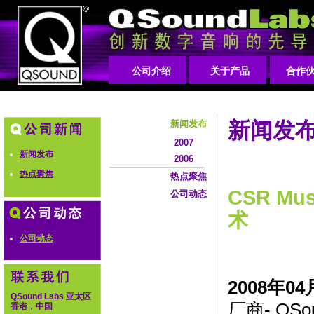
公司介绍
关于产品
合作
新闻发
新闻发布
2007
新闻发布
2006
热点聚焦
热点聚焦
CSR Mu
公司动态
术
公司动态
2008年04
QSound Labs 亚太区
厂商- QSou
香港，中国