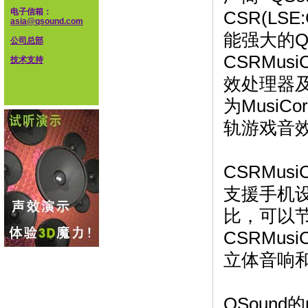
电子信箱：
CSR(LS
asia@qsound.com
能强大的QS
公司总部
CSRMu
技术支持
效处理器及
为Musi
轨游戏音
CSRMu
支援手机
比，可以节
CSRMu
立体音响
QSound